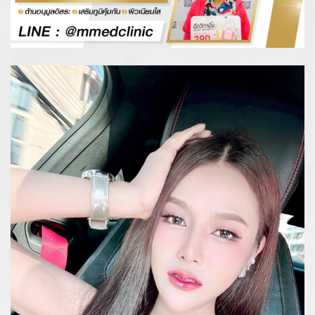
รีวิววิตามินผิว
รายละเอียด