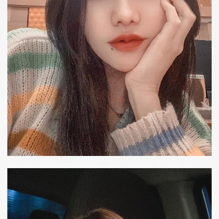
รีวิววิตามินผิว
รายละเอียด