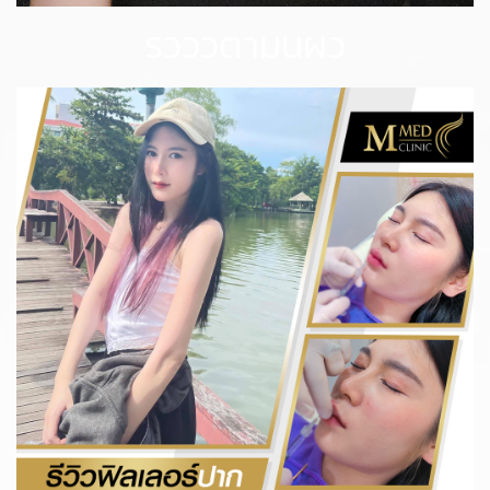
รีวิววิตามินผิว
รายละเอียด
รีวิวฟิลเลอร์
รายละเอียด