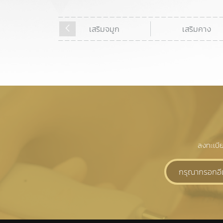
l in derm
เสริมจมูก
เสริมคาง
ลงทะเบี