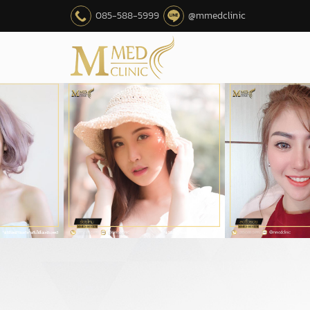
085-588-5999
@mmedclinic